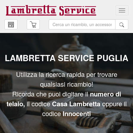
Toggl
navig
LAMBRETTA SERVICE PUGLIA
LAMBRETTA SERVICE PUGLIA
Utilizza la ricerca rapida per trovare
Utilizza la ricerca rapida per trovare
qualsiasi ricambio!
qualsiasi ricambio!
Ricorda che puoi digitare il
Ricorda che puoi digitare il
numero di
numero di
telaio,
telaio,
il codice
il codice
Casa Lambretta
Casa Lambretta
oppure il
oppure il
codice
codice
Innocenti
Innocenti