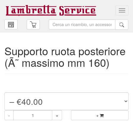
Toggl
navig
Supporto ruota posteriore
(Ã˜ massimo mm 160)
-
+
+